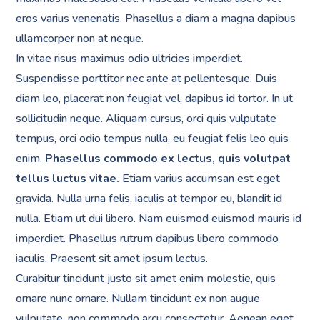
eros varius venenatis. Phasellus a diam a magna dapibus
ullamcorper non at neque.
In vitae risus maximus odio ultricies imperdiet.
Suspendisse porttitor nec ante at pellentesque. Duis
diam leo, placerat non feugiat vel, dapibus id tortor. In ut
sollicitudin neque. Aliquam cursus, orci quis vulputate
tempus, orci odio tempus nulla, eu feugiat felis leo quis
enim.
Phasellus commodo ex lectus, quis volutpat
tellus luctus vitae.
Etiam varius accumsan est eget
gravida. Nulla urna felis, iaculis at tempor eu, blandit id
nulla. Etiam ut dui libero. Nam euismod euismod mauris id
imperdiet. Phasellus rutrum dapibus libero commodo
iaculis. Praesent sit amet ipsum lectus.
Curabitur tincidunt justo sit amet enim molestie, quis
ornare nunc ornare. Nullam tincidunt ex non augue
vulputate, non commodo arcu consectetur. Aenean eget